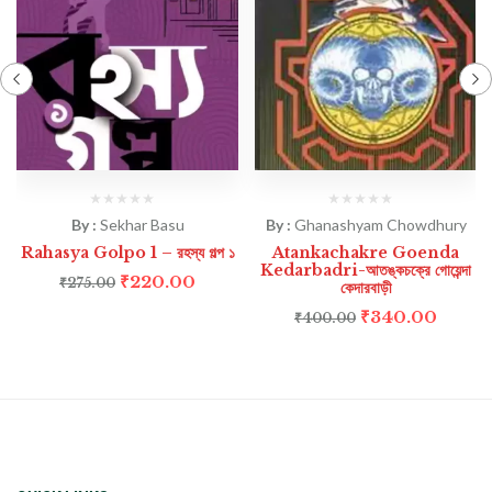
By :
Sekhar Basu
By :
Ghanashyam Chowdhury
Rahasya Golpo 1 – রহস্য গল্প ১
Atankachakre Goenda
Kedarbadri-আতঙ্কচক্রে গোয়েন্দা
₹
220.00
₹
275.00
কেদারবাড়ী
₹
340.00
₹
400.00