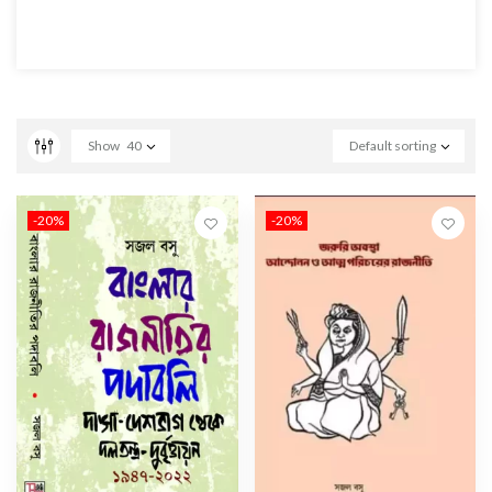
Show
40
Default sorting
-20%
-20%