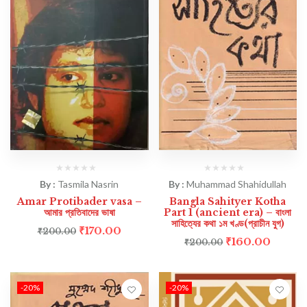
By :
Tasmila Nasrin
By :
Muhammad Shahidullah
Amar Protibader vasa –
Bangla Sahityer Kotha
আমার প্রতিবাদের ভাষা
Part 1 (ancient era) – বাংলা
সাহিত্যের কথা ১ম খণ্ড(প্রাচীন যুগ)
₹
170.00
₹
200.00
₹
160.00
₹
200.00
-20%
-20%