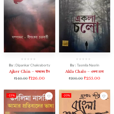
By :
Dipankar Chakraborty
By :
Tasmila Nasrin
Ajker Chin – আজকের চীন
Akla Chalo – একলা চলো
₹
126.00
₹
255.00
₹
140.00
₹
300.00
-15%
-20%