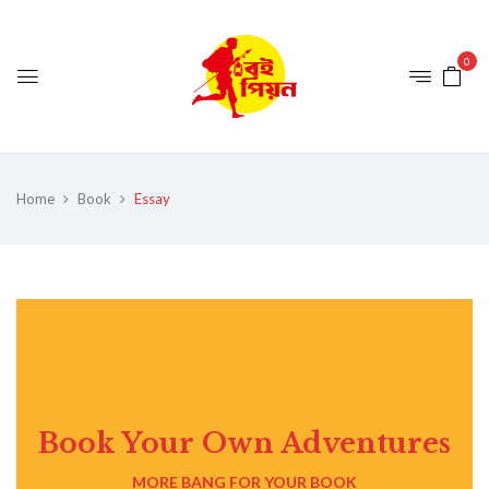
0
Home
Book
Essay
Book Your Own Adventures
MORE BANG FOR YOUR BOOK