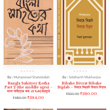
By :
Muhammad Shahidullah
By :
Siddharth Mukherjee
Bangla Sahityer Kotha
Bibahe Bivrat Bibahe
Part 2 (the middle ages) –
Biplab – বিবাহে বিভ্রাট বিবাহে বিপ্লব
বাংলা সাহিত্যের কথা ২য় খণ্ড(মধ্যযুগ)
₹
280.00
₹
350.00
₹
384.00
₹
480.00