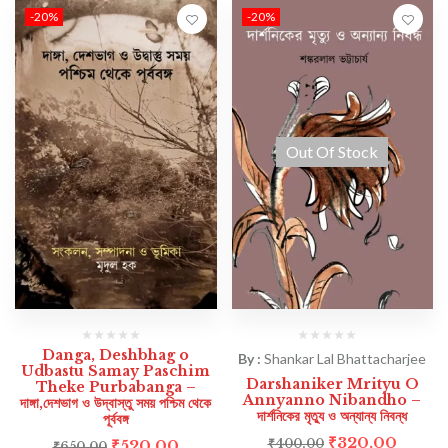
-20%
-20%
Out Of Stock
Danga, Deshbhag o
By :
Shankar Lal Bhattacharjee
Udbastu Samay Paschim
Darshaniker Mrityu O
Theke Purbabanga –
Annyanno Nibandho –
দাঙ্গা,দেশভাগ ও উদ্বাস্তু সময় পশ্চিম থেকে
দার্শনিকের মৃত্যু ও অন্যান্য নিবন্ধ
পূর্ববঙ্গ
₹
320.00
₹
520.00
₹
400.00
₹
650.00