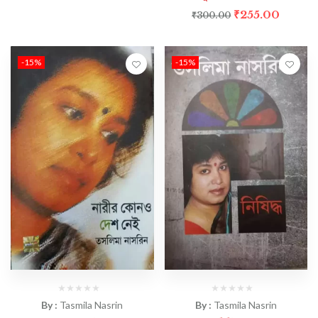
₹
255.00
₹
300.00
-15%
-15%
By :
Tasmila Nasrin
By :
Tasmila Nasrin