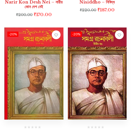
Narir Kon Desh Nei – নারীর
Nisiddho – নিষিদ্ধ
কোন দেশ নেই
₹
187.00
₹
220.00
₹
170.00
₹
200.00
-20%
-20%