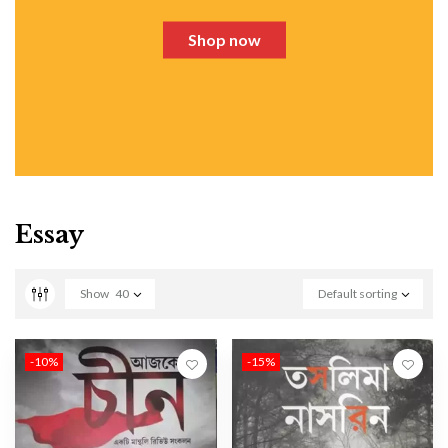
Shop now
Essay
Show
40
Default sorting
-10%
-15%