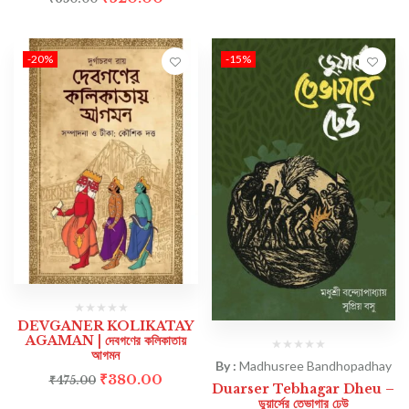
-20%
-15%
DEVGANER KOLIKATAY
AGAMAN | দেবগণের কলিকাতায়
আগমন
By :
Madhusree Bandhopadhay
₹
380.00
₹
475.00
Duarser Tebhagar Dheu –
ডুয়ার্সের তেভাগার ঢেউ