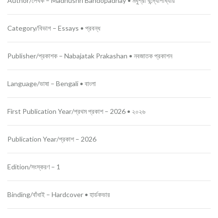
Author/
লেখক –
Madhushri Bandopadhay •
মধুশ্রী বন্দ্যোপাধ্যায়
Category/
বিভাগ –
Essays •
প্রবন্ধ
Publisher/
প্রকাশক –
Nabajatak Prakashan •
নবজাতক প্রকাশন
Language/
ভাষা –
Bengali •
বাংলা
First Publication Year/
প্রথম প্রকাশ –
2026 •
২০২৬
Publication Year/
প্রকাশ –
2026
Edition/
সংস্করণ –
1
Binding/
বাঁধাই –
Hardcover •
হার্ডকভার