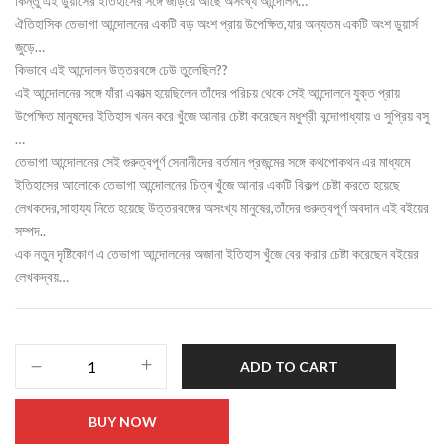
কিন্তু এই ডুয়ার্সের ইতিহাসের সঙ্গে জড়িয়ে আছে অসংখ্য আন্দোলন…
ঐতিহাসিক তেভাগা আন্দোলনের একটি বড় অংশ প্রায় উপেক্ষিত,যার অন্যতম একটি অংশ ডুয়ার্স
জুড়ে…
কিভাবে এই আন্দোলন উত্তরবঙ্গে ঢেউ তুলেছিল??
এই আন্দোলনের সঙ্গে যাঁরা একাত্ম হয়েছিলেন তাঁদের পরিচয় থেকে সেই আন্দোলনে যুক্ত প্রায়
উপেক্ষিত মানুষদের ইতিহাস খনন করে খুঁজে আনার চেষ্টা করেছেন মধুশ্রী বন্দোপাধ্যায় ও সুপ্রিয় বসু
…
তেভাগা আন্দোলনের সেই গুরুত্বপূর্ণ সেনানীদের বর্তমান প্রজন্মের সঙ্গে কথপোকথন এর মাধ্যমে
ইতিহাসের আলোকে তেভাগা আন্দোলনের চিত্ৰ খুঁজে আনার একটি বিকল্প চেষ্টা করতে হয়েছে
লেখকদের,সাহায্য নিতে হয়েছে উত্তরবঙ্গের অসংখ্য মানুষের,তাঁদের গুরুত্বপূর্ণ অবদান এই বইয়ের
সম্পদ..
এক নতুন দৃষ্টিকোণ এ তেভাগা আন্দোলনের অজানা ইতিহাস খুঁজে বের করার চেষ্টা করেছেন বইয়ের
লেখকদ্বয়…
ADD TO CART
BUY NOW