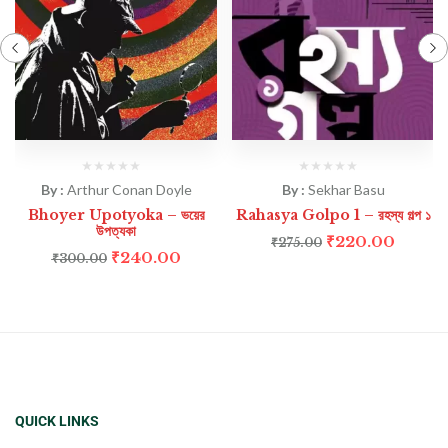
By :
Arthur Conan Doyle
By :
Sekhar Basu
Bhoyer Upotyoka – ভয়ের
Rahasya Golpo 1 – রহস্য গল্প ১
উপত্যকা
₹
220.00
₹
275.00
₹
240.00
₹
300.00
QUICK LINKS