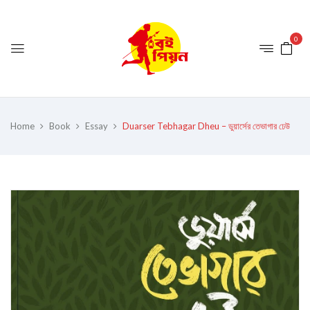
0
Home
Book
Essay
Duarser Tebhagar Dheu – ডুয়ার্সের তেভাগার ঢেউ