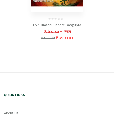
By :
Himadri Kishore Dasgupta
Siharan – শিহরন
₹
399.00
₹
499.00
QUICK LINKS
About Us