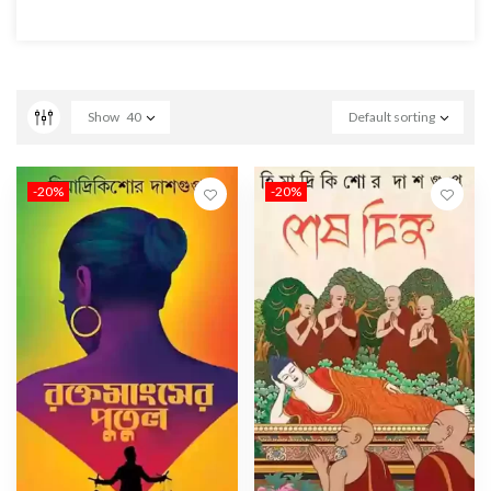
Show
40
Default sorting
-20%
-20%