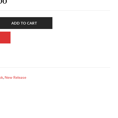
00
ADD TO CART
ok
,
New Release