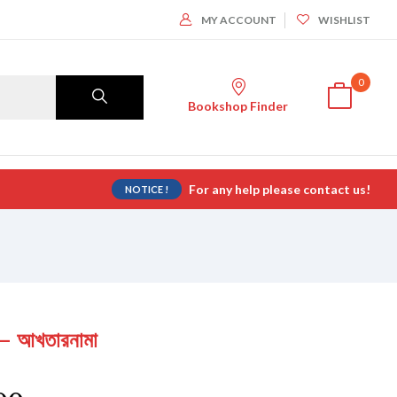
MY ACCOUNT
WISHLIST
0
Bookshop Finder
For any help please contact us!
NOTICE !
আখতারনামা