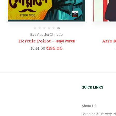
(0)
By :
Agatha Christie
Hercule Poirot – এরকুল পোয়ারো
Aaro Ra
₹
196.00
₹
244.00
QUICK LINKS
About Us
Shipping & Delivery Po