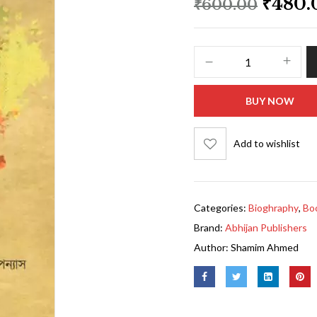
₹
480.
₹
600.00
BUY NOW
Add to wishlist
Categories:
Bioghraphy
,
Bo
Brand:
Abhijan Publishers
Author:
Shamim Ahmed