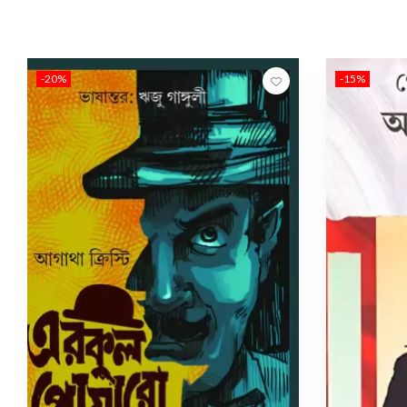
-20%
-15%