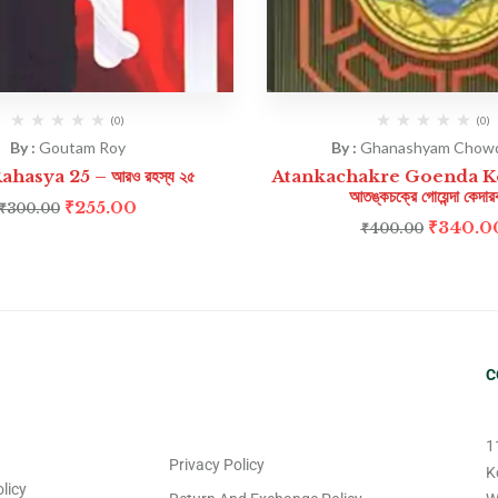
(0)
(0)
By :
Goutam Roy
By :
Ghanashyam Chow
hasya 25 – আরও রহস্য ২৫
Atankachakre Goenda K
আতঙ্কচক্রে গোয়েন্দা কেদার
₹
255.00
₹
300.00
₹
340.0
₹
400.00
C
1
Privacy Policy
K
licy