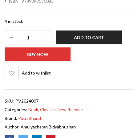
ISBN : 9789393171085
4 in stock
ADD TO CART
BUY NOW
Add to wishlist
SKU:
PV2024007
Categories:
Book
,
Classics
,
New Release
Brand:
PatraBharati
Author:
Amulyacharan Bidyabhushan