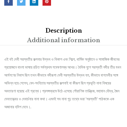
Description
Additional information
এই বই দেবী সরস্বতীর কল্পনার উদ্ভব ও বিকাশ এবং শিল্পে, ধার্মিক অনুষ্ঠানে ও সামাজিক জীবনের
প্রয়োজনে বাংলা ভাষায় রচিত সর্বপ্রথম গবেষণালব্ধ আখর। বৈদিক যুগে সরস্বতী নদীর তীর যখন
আর্যগণের নিবাস ছিল তখন কীভাবে নদীরূপা দেবী সরস্বতীর উদ্ভব হল, কীভাবে বাগদেবীর সঙ্গে
অভিন্ন হয়ে গেলেন, বেদ-সংহিতায় সরস্বতীর কল্পনাই বা কীরূপ ছিল প্রভৃতি নানা বিষয়ের
অবতারণা হয়েছে এই গ্রন্থে। প্রসঙ্গক্রমে উঠে এসেছে পৌরাণিক তান্ত্রিক, মহাযান বৌদ্ধ, জৈন
দেবতত্ত্বের ও দেবার্চনার নানা কথা। এমনই সব নানা গূঢ় তথ্যে ভরা ’সরস্বতী’ পাঠককে এক
অজানার হদিশ দেবে।.