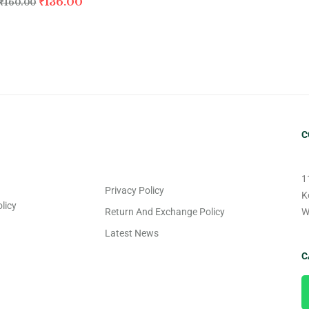
₹
136.00
₹
160.00
C
1
Privacy Policy
K
licy
Return And Exchange Policy
W
Latest News
C