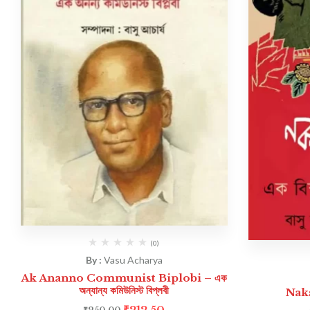
(0)
By :
Vasu Acharya
Ak Ananno Communist Biplobi – এক
অন্যান্য কমিউনিস্ট বিপ্লবী
Naks
₹
212.50