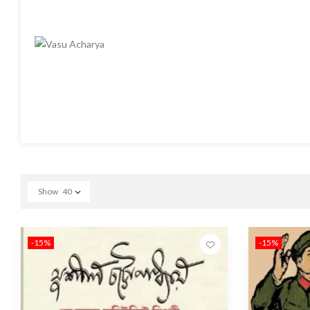
Show
40
-15%
-15%