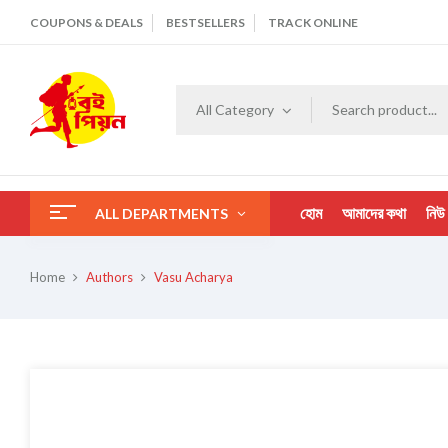
COUPONS & DEALS
BESTSELLERS
TRACK ONLINE
All Category
হোম
আমাদের কথা
নিউ
ALL DEPARTMENTS
Home
Authors
Vasu Acharya