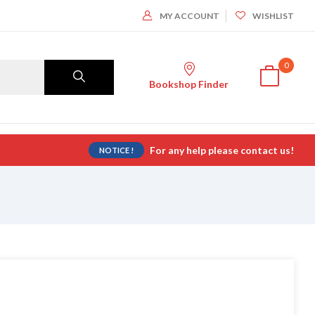
MY ACCOUNT
WISHLIST
0
Bookshop Finder
For any help please contact us!
NOTICE !