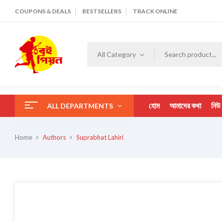
COUPONS & DEALS
BESTSELLERS
TRACK ONLINE
All Category
হোম
আমাদের কথা
নিউ
ALL DEPARTMENTS
Home
Authors
Suprabhat Lahiri