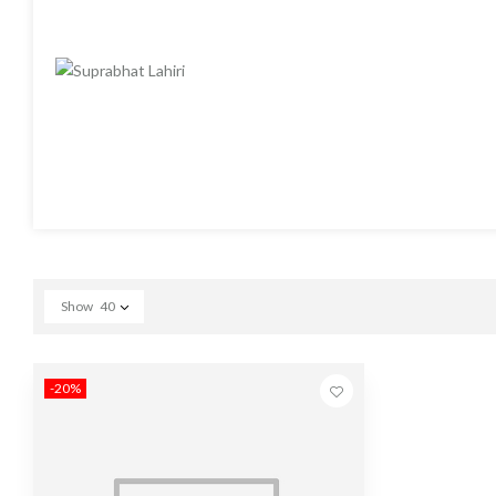
Show
40
-20%