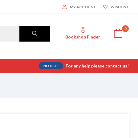
MY ACCOUNT
WISHLIST
0
Bookshop Finder
For any help please contact us!
NOTICE !