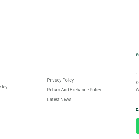
C
1
Privacy Policy
K
licy
Return And Exchange Policy
W
Latest News
C