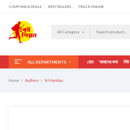
COUPONS & DEALS
BESTSELLERS
TRACK ONLINE
All Category
হোম
আমাদের কথা
নিউ
ALL DEPARTMENTS
Home
Authors
Sri Haridas