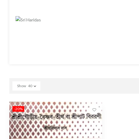
Show
40
-20%