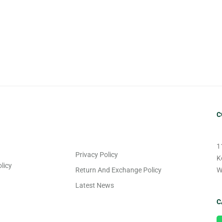
C
1
Privacy Policy
K
licy
Return And Exchange Policy
W
Latest News
C