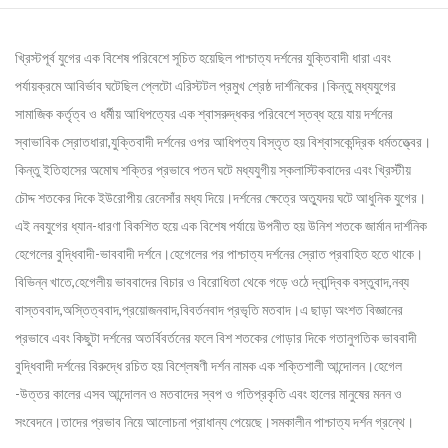
খ্রিস্টপূর্ব যুগের এক বিশেষ পরিবেশে সূচিত হয়েছিল পাশ্চাত্য দর্শনের যুক্তিবাদী ধারা এবং
পর্যায়ক্রমে আবির্ভাব ঘটেছিল প্লেটো এরিস্টটল প্রমুখ শ্রেষ্ঠ দার্শনিকের।কিন্তু মধ্যযুগের
সামাজিক কর্তৃত্ব ও ধর্মীয় আধিপত্যের এক শ্বাসরুদ্ধকর পরিবেশে স্তব্ধ হয়ে যায় দর্শনের
স্বাভাবিক স্রোতধারা,যুক্তিবাদী দর্শনের ওপর আধিপত্য বিস্তৃত হয় বিশ্বাসকেন্দ্রিক ধর্মতত্ত্বের।
কিন্তু ইতিহাসের অমোঘ শক্তির প্রভাবে পতন ঘটে মধ্যযুগীয় স্কলাস্টিকবাদের এবং খ্রিস্টীয়
চৌদ্দ শতকের দিকে ইউরোপীয় রেনেসাঁর মধ্য দিয়ে।দর্শনের ক্ষেত্রে অত্যুদয় ঘটে আধুনিক যুগের।
এই নবযুগের ধ্যান-ধারণা বিকশিত হয়ে এক বিশেষ পর্যায়ে উপনীত হয় উনিশ শতকে জার্মান দার্শনিক
হেগেলের বুদ্ধিবাদী-ভাববাদী দর্শনে।হেগেলের পর পাশ্চাত্য দর্শনের স্রোত প্রবাহিত হতে থাকে।
বিভিন্ন খাতে,হেগেলীয় ভাববাদের বিচার ও বিরোধিতা থেকে গড়ে ওঠে দ্বান্দ্বিক বস্তুবাদ,নব্য
বাস্তববাদ,অস্তিত্ববাদ,প্রয়োজনবাদ,বিবর্তনবাদ প্রভৃতি মতবাদ।এ ছাড়া অংশত বিজ্ঞানের
প্রভাবে এবং কিছুটা দর্শনের অতর্বিবর্তনের ফলে বিশ শতকের গোড়ার দিকে গতানুগতিক ভাববাদী
বুদ্ধিবাদী দর্শনের বিরুদ্ধে রচিত হয় বিশ্লেষণী দর্শন নামক এক শক্তিশালী আন্দোলন।হেগেল
-উত্তর কালের এসব আন্দোলন ও মতবাদের স্বপ ও গতিপ্রকৃতি এবং হালের মানুষের মনন ও
সংবেদনে।তাদের প্রভাব নিয়ে আলোচনা প্রাধান্য পেয়েছে।সমকালীন পাশ্চাত্য দর্শন গ্রন্থে।