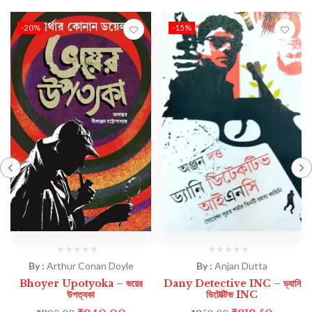
-20%
-15%
By :
Arthur Conan Doyle
By :
Anjan Dutta
Bhoyer Upotyoka – ভয়ের
Dany Detective INC – ড্যানি
উপত্যকা
ডিটেক্টিভ INC