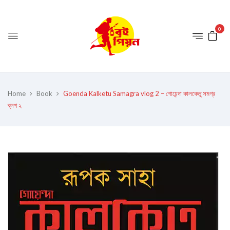
0
Home
Book
Goenda Kalketu Samagra vlog 2 – গোয়েন্দা কালকেতু সমগ্র
ব্লগ ২