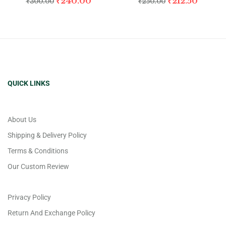
₹
240.00
₹
212.50
₹
300.00
₹
250.00
QUICK LINKS
About Us
Shipping & Delivery Policy
Terms & Conditions
Our Custom Review
Privacy Policy
Return And Exchange Policy