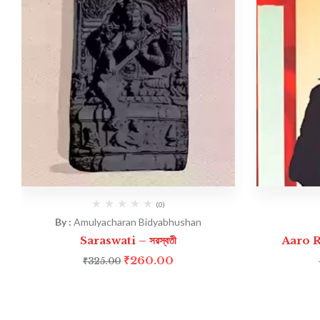
(0)
By :
Amulyacharan Bidyabhushan
Saraswati – সরস্বতী
Aaro Ra
₹
260.00
₹
325.00