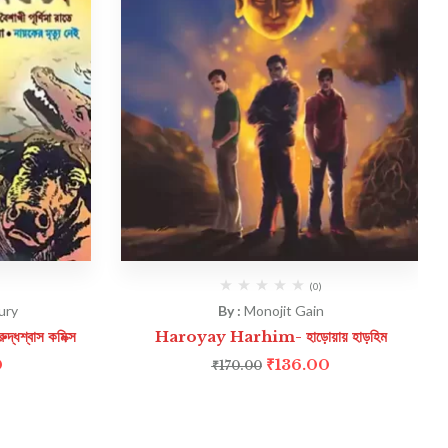
(0)
ury
By :
Monojit Gain
্বাস কমিক্স
Haroyay Harhim- হাড়োয়ায় হাড়হিম
0
₹
136.00
₹
170.00