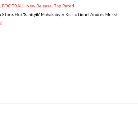
k
,
FOOTBALL
,
New Release
,
Top Rated
 Store
,
Ekti 'Sahityik' Mahakabyer Kissa: Lionel Andrés Messi
u)