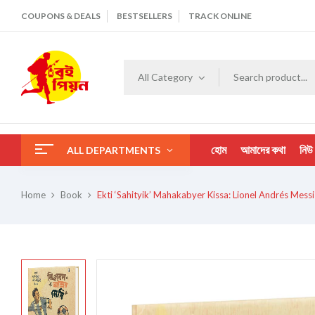
COUPONS & DEALS
BESTSELLERS
TRACK ONLINE
All Category
হোম
আমাদের কথা
নিউ
ALL DEPARTMENTS
Home
Book
Ekti ‘Sahityik’ Mahakabyer Kissa: Lionel Andrés Messi