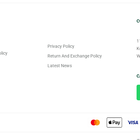
C
1
Privacy Policy
K
licy
Return And Exchange Policy
W
Latest News
C