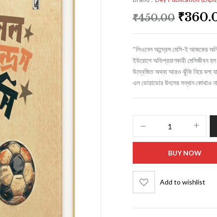
₹
360.
₹
450.00
“লিওনেল আন্দ্রেস মেসি-ই আজকের অনিবা
ইউরোপে অভিপ্রয়াণকারী মেসিজীবন হল স
উদ্বেজিত অথবা আরও ঝুঁকি নিয়ে বলা যায়
এল ডোরাডোর উৎসের সন্ধান কোথাও ন
BUY NOW
Add to wishlist