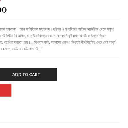
00
র্য মহাকাব্য। তবে সাহিত্যিক মহাকাব্য। দরিদ্র ও মধ্যবিত্ত লাতিন আমেরিকা থেকে সমৃদ্ধ
েই লিটারারি এপিক, যা তৃতীয় বিশ্বের কোনো কমবয়সি ফুটবলার বা নটকে উত্তেজিত বা
, প্রাণিত করতে পারে।… বিশ্বাস করি, আমাদের দেশেও নিশ্চয়ই দীর্ঘ বিরতির শেষে সেই অপূর্ব
া কোথাও, কেউ না কেউ পাবেনই।”
ADD TO CART