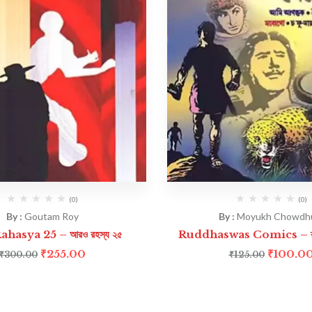
(0)
(0)
By :
Goutam Roy
By :
Moyukh Chowdh
hasya 25 – আরও রহস্য ২৫
Ruddhaswas Comics – রুদ্ধশ
₹
255.00
₹
100.0
₹
300.00
₹
125.00