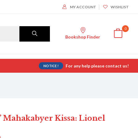
MY ACCOUNT
WISHLIST
0
Bookshop Finder
For any help please contact us!
NOTICE !
k’ Mahakabyer Kissa: Lionel
)