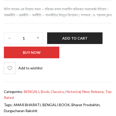
উনিশ শতকের এক বিখ্যাত ভারত – পথিকের কলমে তৎকালীন অবিভক্ত ভারতবর্ষের ইতিহাস –
সমাজনীতি – রাজনীতি – অর্থনীতি – শাসননীতির বিস্তৃত বিশ্লেষণ। সম্পাদনা : ড. শ্যামপদ মন্ডল
ADD TO CART
BUY NOW
Add to wishlist
Categories:
BENGALI
,
Book
,
Classics
,
Historical
,
New Release
,
Top
Rated
Tags:
AMAR BHARATI
,
BENGALI BOOK
,
Bharat Prodokhin
,
Durgacharan Rakshit