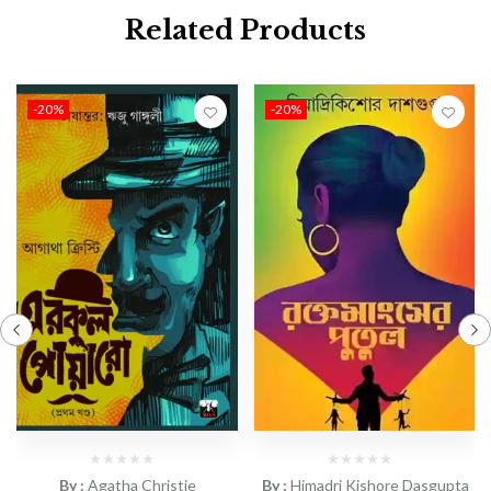
Related Products
-20%
-20%
By :
Agatha Christie
By :
Himadri Kishore Dasgupta