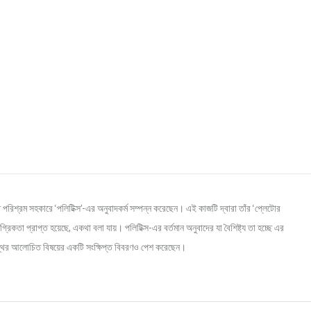
ঠ পরিশ্রম সহকারে ‘পলিটিক্স’-এর অনুবাদকর্ম সম্পন্ন করেছেন। এই কাজটি দ্বারা তাঁর ‘প্লেটোর
িকতা প্রাপ্ত হয়েছে, একথা বলা যায়। পলিটিক্স-এর বর্তমান অনুবাদের যা বৈশিষ্ট্য তা হচ্ছে এর
গ্রন্থের আলোচিত বিষয়ের একটি সংক্ষিপ্ত বিবরণও পেশ করেছেন।