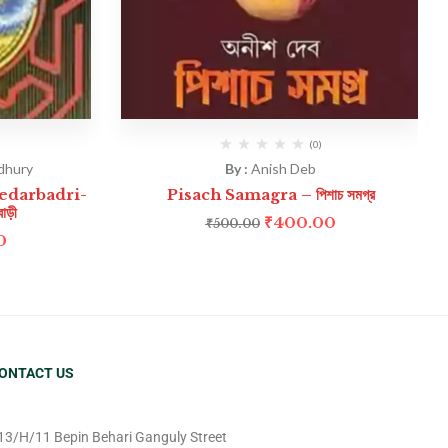
(0)
dhury
By :
Anish Deb
edarbadri-
Pisach Samagra – পিশাচ সমগ্র
বাড়ী
₹
400.00
₹
500.00
0
ONTACT US
13/H/11 Bepin Behari Ganguly Street