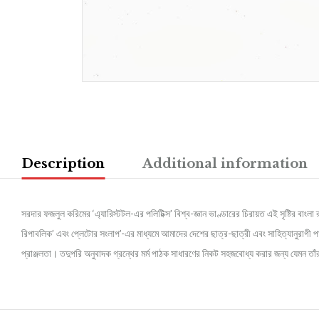
Description
Additional information
সরদার ফজলুল করিমের ‘এ্যারিস্টটল-এর পলিটিক্স’ বিশ্ব-জ্ঞান ভাণ্ডারের চিরায়ত এই সৃষ্টির বাংল
রিপাবলিক’ এবং প্লেটোর সংলাপ’-এর মাধ্যমে আমাদের দেশের ছাত্র-ছাত্রী এবং সাহিত্যানুরাগী পাঠ
প্রাঞ্জলতা। তদুপরি অনুবাদক গ্রন্থের মর্ম পাঠক সাধারণের নিকট সহজবোধ্য করার জন্য যেমন তা