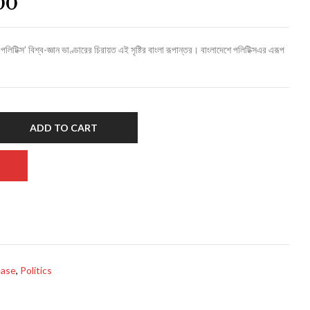
00
িটিক্স’ বিশ্ব-জ্ঞান ভাণ্ডারের চিরায়ত এই সৃষ্টির বাংলা রূপান্তর। বাংলাদেশে পলিটিক্সএর এরূপ
ADD TO CART
ease
,
Politics