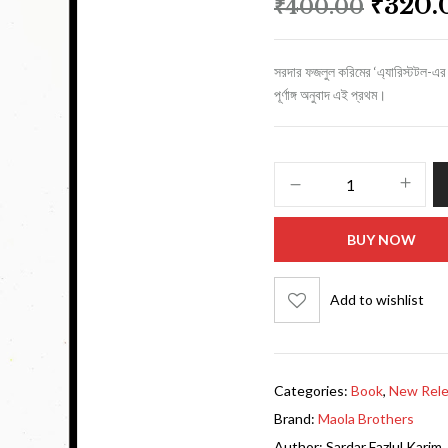
₹
320.
₹
400.00
সরদার ফজলুল করিমের ‘এ্যারিস্টটল-এর পল
পূর্ণাঙ্গ অনুবাদ এই প্রথম।
BUY NOW
Add to wishlist
Categories:
Book
,
New Rel
Brand:
Maola Brothers
Author:
Sardar Fazlul Karim