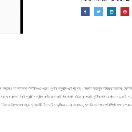
া রূপান্তর। বাংলাদেশে পলিটিক্সএর এরূপ পূর্ণাঙ্গ অনুবাদ এই প্রথম। সরদার ফজলুল করিম ছ’বছরের একনিষ্
ক সাধারণের নিকট প্রাচীন গ্রীক দর্শন ও রাজনীতির উপর রচিত কালজয়ী সৃষ্টির পরিচয় প্রদান একটি সামগ্র
ঁর নিজস্ব বিশ্লেষণ সহকারে একটি বিস্তারিত ভূমিকা রচনা করেছেন, তেমনি গ্রন্থের পরিশিষ্টে সমগ্র 