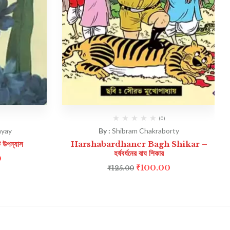
(0)
hyay
By :
Shibram Chakraborty
উপন্যাস
Harshabardhaner Bagh Shikar –
হর্ষবর্ধনের বাঘ শিকার
0
₹
100.00
₹
125.00