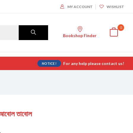
MY ACCOUNT
WISHLIST
0
Bookshop Finder
For any help please contact us!
NOTICE !
বোল তাবোল