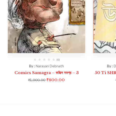
(0)
By :
Narayan Debnath
By :
D
Comics Samagra – কমিক্স সমগ্র – 3
50 Ti SHRU
₹
800.00
₹
1,000.00