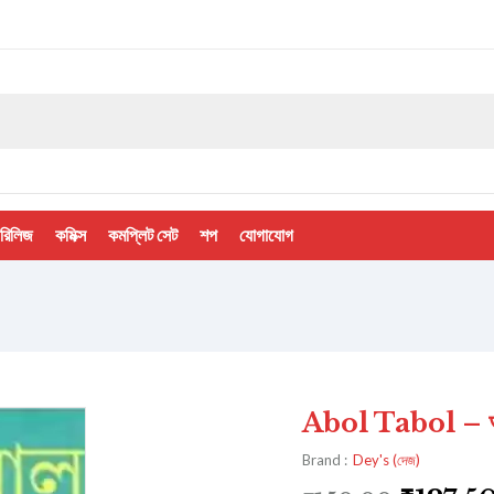
 রিলিজ
কমিক্স
কমপ্লিট সেট
শপ
যোগাযোগ
Abol Tabol – আ
Brand :
Dey's (দেজ)