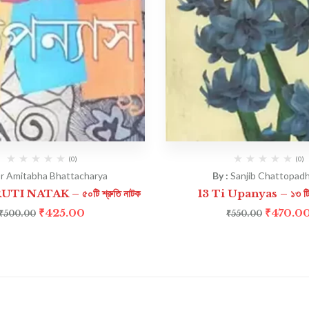
(0)
(0)
r Amitabha Bhattacharya
By :
Sanjib Chattopad
TI NATAK – ৫০টি শ্রুতি নাটক
13 Ti Upanyas – ১৩ টি 
₹
425.00
₹
470.0
₹
500.00
₹
550.00