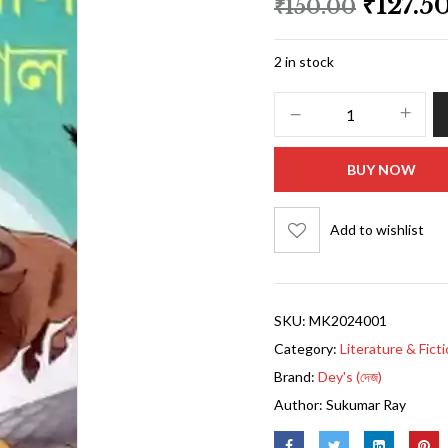
₹
127.5
₹
150.00
2 in stock
BUY NOW
Add to wishlist
SKU:
MK2024001
Category:
Literature & Fict
Brand:
Dey's (দেজ)
Author:
Sukumar Ray