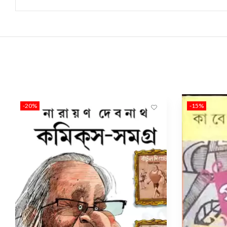
-20%
-15%