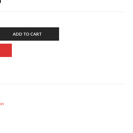
0
ADD TO CART
ion