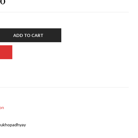
00
ADD TO CART
ion
Mukhopadhyay