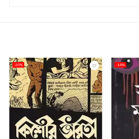
-20%
-14%