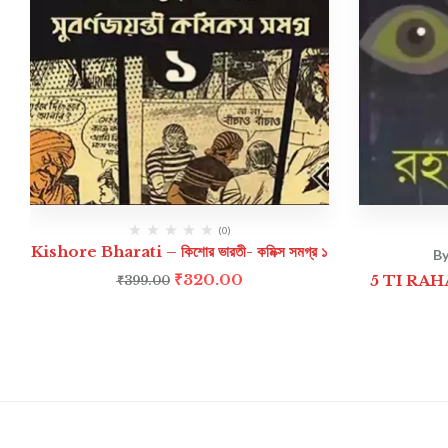
(0)
Kishore Bharati – কিশোর ভারতী- কমিক্স সমগ্র ১
By
₹
320.00
5 TI RAHA
₹
399.00