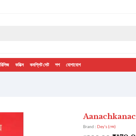
 রিলিজ
কমিক্স
কমপ্লিট সেট
শপ
যোগাযোগ
Aanachkanach 
Brand :
Dey's (দেজ)