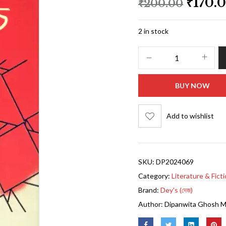
₹
170.
₹
200.00
2 in stock
BUY NOW
Add to wishlist
SKU:
DP2024069
Category:
Literature & Fict
Brand:
Dey's (দেজ)
Author:
Dipanwita Ghosh 