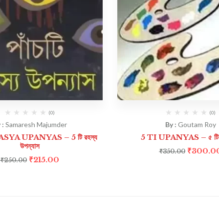
(0)
(0)
 :
Samaresh Majumder
By :
Goutam Roy
SYA UPANYAS – 5 টি রহস্য
5 TI UPANYAS – ৫ টি উ
উপন্যাস
₹
300.0
₹
350.00
₹
215.00
₹
250.00