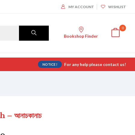
MY ACCOUNT
WISHLIST
0
Bookshop Finder
For any help please contact us!
NOTICE !
– আনাচকানাচ