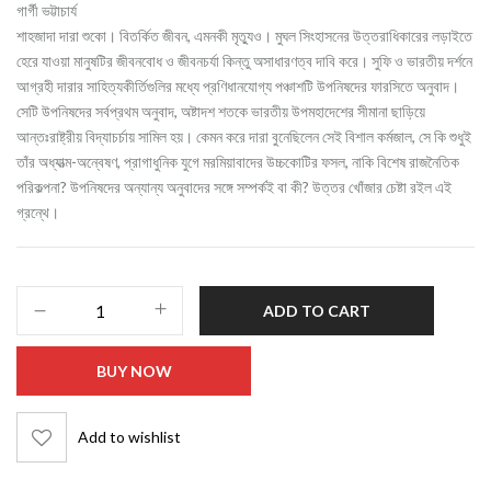
গার্গী ভট্টাচার্য
শাহজাদা দারা শুকো। বিতর্কিত জীবন, এমনকী মৃত্যুও। মুঘল সিংহাসনের উত্তরাধিকারের লড়াইতে
হেরে যাওয়া মানুষটির জীবনবোধ ও জীবনচর্যা কিন্তু অসাধারণত্ব দাবি করে। সুফি ও ভারতীয় দর্শনে
আগ্রহী দারার সাহিত্যকীর্তিগুলির মধ্যে প্রণিধানযোগ্য পঞ্চাশটি উপনিষদের ফারসিতে অনুবাদ।
সেটি উপনিষদের সর্বপ্রথম অনুবাদ, অষ্টাদশ শতকে ভারতীয় উপমহাদেশের সীমানা ছাড়িয়ে
আন্তঃরাষ্ট্রীয় বিদ্যাচর্চায় সামিল হয়। কেমন করে দারা বুনেছিলেন সেই বিশাল কর্মজাল, সে কি শুধুই
তাঁর অধ্যাত্ম-অন্বেষণ, প্রাগাধুনিক যুগে মরমিয়াবাদের উচ্চকোটির ফসল, নাকি বিশেষ রাজনৈতিক
পরিকল্পনা? উপনিষদের অন্যান্য অনুবাদের সঙ্গে সম্পর্কই বা কী? উত্তর খোঁজার চেষ্টা রইল এই
গ্রন্থে।
ADD TO CART
BUY NOW
Add to wishlist