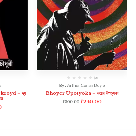
(0)
e
By :
Arthur Conan Doyle
royd – দ্য
Bhoyer Upotyoka – ভয়ের উপত্যকা
েড
₹
240.00
₹
300.00
0