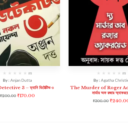
(0)
(0)
By :
Anjan Dutta
By :
Agatha Christi
ective 3 – ড্যানি ডিটেক্টিভ ৩
The Murder of Roger Ack
মার্ডার অফ রজার অ্যাকরয়
₹
170.00
₹
200.00
₹
240.0
₹
300.00