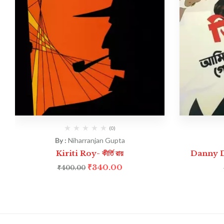
(0)
By :
Niharranjan Gupta
Kiriti Roy- কীর্তি রায়
Danny Det
₹
340.00
₹
400.00