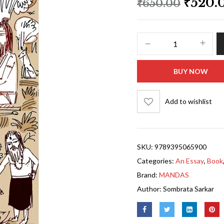
₹
520.
₹
650.00
BUY NOW
Add to wishlist
SKU:
9789395065900
Categories:
An Essay
,
Book
Brand:
MANDAS
Author:
Sombrata Sarkar