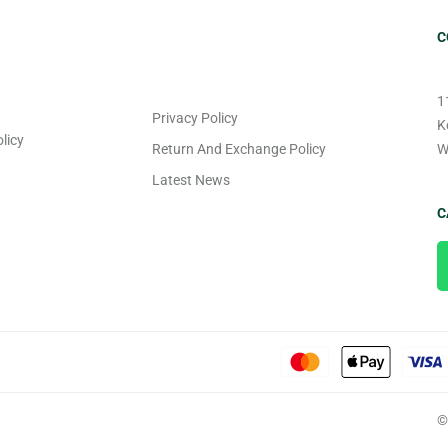
C
1
Privacy Policy
K
licy
Return And Exchange Policy
W
Latest News
C
©