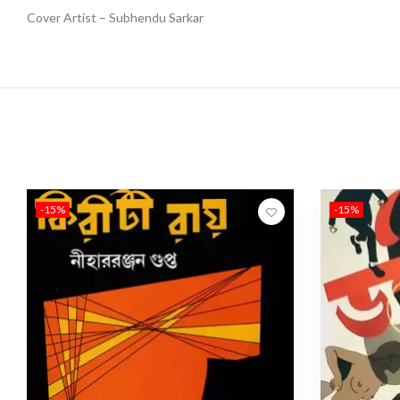
Cover Artist – Subhendu Sarkar
-15%
-15%