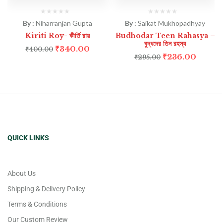
By :
Niharranjan Gupta
By :
Saikat Mukhopadhyay
Kiriti Roy- কীর্তি রায়
Budhodar Teen Rahasya –
বুদ্ধদের তিন রহস্য
₹
340.00
₹
400.00
₹
236.00
₹
295.00
QUICK LINKS
About Us
Shipping & Delivery Policy
Terms & Conditions
Our Custom Review