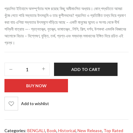
প্রচলিত ইতিহাসে অসম্পূর্ণতার সঙ্গে রয়েছে কিছু অমীমাংসিত অধ্যায়। কোন্ পদ্ধতিতে আমরা
খুঁজে পেতে পারি সভ্যতার উৎসভূমি ও তার কুশীলবদের? প্রচলিত ও প্রতিষ্ঠিত তথ্য দিয়ে প্রমাণ
করা যায় এশিয়া সভ্যতার উৎসমূলে দাঁড়িয়ে আছে – একটি মানুষের সন্দেহ ও সংশয় থেকে দীর্ঘ
সন্ধিনী যাত্রায় —- প্রত্নতত্ত্ব, নৃতত্ত্ব, ভাষাতত্ত্ব , লিপি, শিল্প, দর্শন, উপকথা এমনকি বিজ্ঞানের
আলোকে বিচার – বিশ্লেষণ, যুক্তি, তর্ক, প্রশ্ন এবং সম্ভাব্য সমাধানের ইঙ্গিত দিয়ে রচিত এই
গ্রন্থ।
ADD TO CART
BUY NOW
Add to wishlist
Categories:
BENGALI
,
Book
,
Historical
,
New Release
,
Top Rated