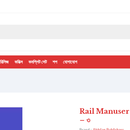
 রিলিজ
কমিক্স
কমপ্লিট সেট
শপ
যোগাযোগ
Rail Manuser T
– ৩
Brand :
Abhijan Publishers