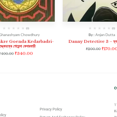
(0)
(0)
Ghanashyam Chowdhury
By :
Anjan Dutta
kre Goenda Kedarbadri-
Danny Detective 3 – ড্যানি 
ঙ্কচক্রে গোয়েন্দা কেদারবাড়ী
₹
170.0
₹
200.00
₹
340.00
₹
400.00
C
1
Privacy Policy
K
licy