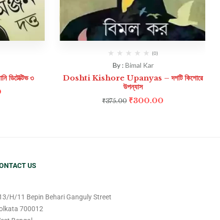
(0)
By :
Bimal Kar
ডিটেক্টিভ ৩
Doshti Kishore Upanyas – দশটি কিশোরে
উপন্যাস
0
₹
300.00
₹
375.00
ONTACT US
13/H/11 Bepin Behari Ganguly Street
olkata 700012