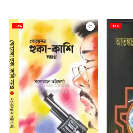
-10%
-15%