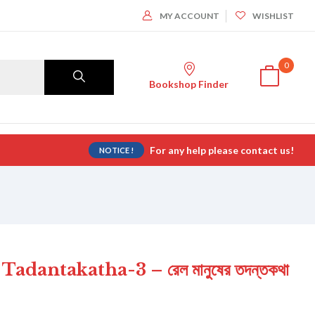
MY ACCOUNT
WISHLIST
0
Bookshop Finder
For any help please contact us!
NOTICE !
adantakatha-3 – রেল মানুষের তদন্তকথা