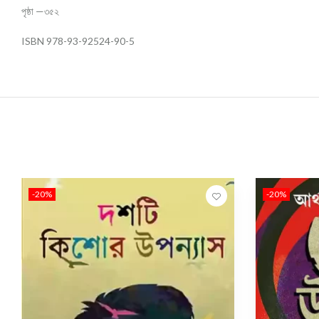
পৃষ্ঠা —৩৫২
ISBN 978-93-92524-90-5
-20%
-20%