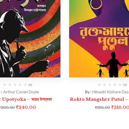
(0)
(0)
 :
Arthur Conan Doyle
By :
Himadri Kishore Da
Upotyoka – ভয়ের উপত্যকা
Rokto Mangsher Putul – রক্ত
₹
240.00
₹
316.0
₹
300.00
₹
395.00