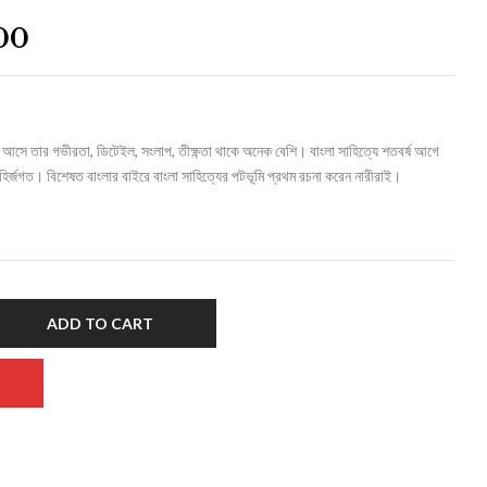
00
 আসে তার গভীরতা, ডিটেইল, সংলাপ, তীক্ষ্ণতা থাকে অনেক বেশি। বাংলা সাহিত্যে শতবর্ষ আগে
ির্জগত। বিশেষত বাংলার বাইরে বাংলা সাহিত্যের পটভূমি প্রথম রচনা করেন নারীরাই।
ADD TO CART