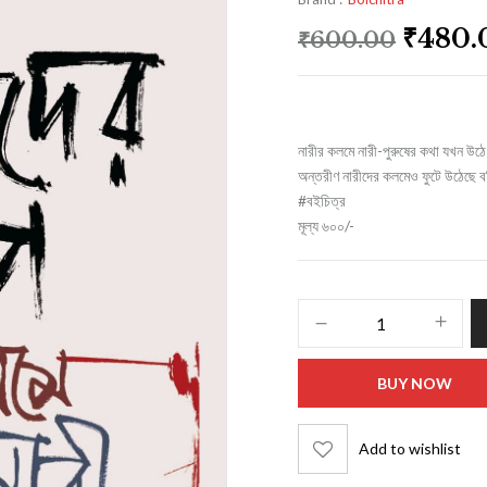
₹
480.
₹
600.00
নারীর কলমে নারী-পুরুষের কথা যখন উঠে
অন্তরীণ নারীদের কলমেও ফুটে উঠেছে বহ
#বইচিত্র
মূল্য ৬০০/-
BUY NOW
Add to wishlist