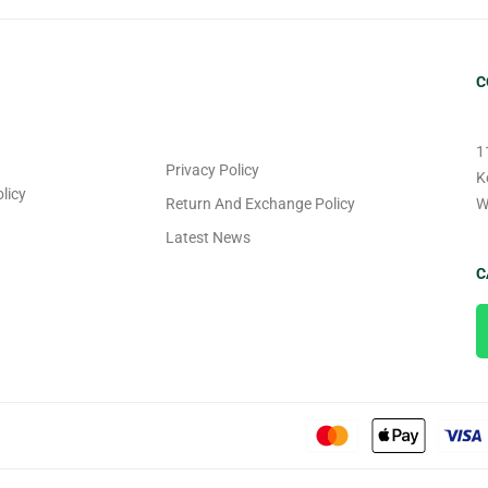
C
1
Privacy Policy
K
licy
Return And Exchange Policy
W
Latest News
C