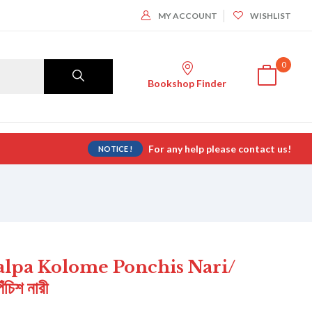
MY ACCOUNT
WISHLIST
0
Bookshop Finder
For any help please contact us!
NOTICE !
alpa Kolome Ponchis Nari/
ঁচিশ নারী