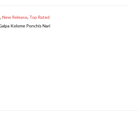
k
,
New Release
,
Top Rated
Galpa Kolome Ponchis Nari