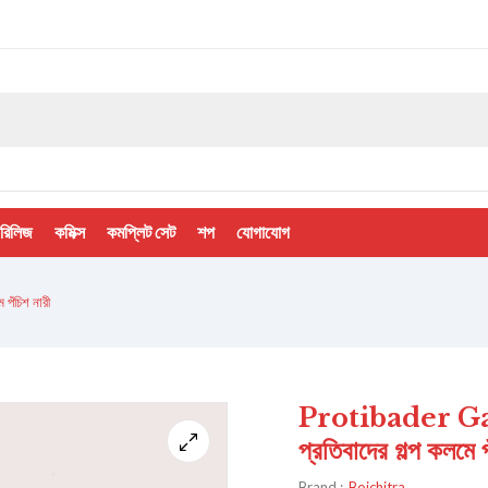
 রিলিজ
কমিক্স
কমপ্লিট সেট
শপ
যোগাযোগ
ঁচিশ নারী
Protibader G
প্রতিবাদের গল্প কলমে প
Brand :
Boichitra