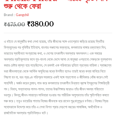
শুরু থেকে ফেরা
Brand :
Gangchil
₹
380.00
₹
475.00
এ বইতে যে মানুষটির কথা লেখা হয়েছে, তাঁর জীবনের সঙ্গে ওতপ্রোত জড়িয়ে রয়েছে দ্বিতীয়
বিশ্বযুদ্ধের পর পৃথিবীর ইতিহাস, বাংলার পঞ্চাশের মন্বন্তর, কলকাতার দাঙ্গার রক্তাক্ত দিন,
ভারতের স্বাধীনতা সংগ্রামের কথা, ও দেশের তৎকালীন অবস্থার অদলবদল। এক সময়ের
অবস্থার প্রতিকূলতার ফলে পুব-বাংলা থেকে ভেসে আসা যে মানুষরা ওপড়ানো শেকড়কে পুনস্থাপন
করার চেষ্টায় ব্যস্ত হয়ে পড়েছিলেন, সে রকমই এক পরিবারের দুহিতা গ্রন্থের নায়িকা। স্বাচ্ছল্যে
ভরা জীবনযাত্রা থেকে আর্থিক অসুবিধের মধ্যে উপনীত হলেও তারই মধ্যে কন্যা মানিয়ে নিতে
পিছপা হন না, বরং প্রচণ্ড পরিশ্রম সহকারে একই সঙ্গে পড়াশোনা ও জীবিকার খোঁজ করেন সেই
সাহসিনী। অর্জন করেন সন্মান, লাভ করে কলকাতার তৎকালীন বিখ্যাত ব্রাহ্ম ইস্কুলের শিক্ষয়িত্রী
পদ। বিবাহ, সন্তানদের লালন-পালন, তাদের উচ্চশিক্ষার মধ্যেও তাঁর জীবন অদম্য শক্তিতে
ভরপুর। কিন্তু জীবন-সায়াহ্নে সাথিহারা হওয়ার পর শারীরিক অসুস্থতায় তাঁর স্মৃতিশক্তি কমতে
শুরু করে। তবুও ডায়েরির পাতায় নিজের জীবনকে ধরে রাখেন পুঙ্খানুপুঙ্খ বর্ণনায়। নিজের প্রিয়
সহোদরাকে উদ্দেশ্য করে তাঁর এ লেখা বিগত প্রায় দেড়শো বছরের সামাজিক, অর্থনৈতিক ও
রাজনৈতিক অবস্থার প্রতিবিম্বও বটে।