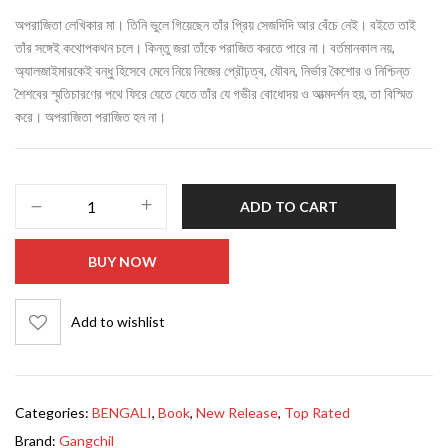
অপরাজিতা লেখিকার মা। তিনি ভুলে গিয়েছেন তাঁর প্রিয় সেজদিদি আর বেঁচে নেই। বইতে তাই
তাঁর সঙ্গেই কথোপকথন চলে। কিন্তু জরা তাঁকে পরাজিত করতে পারে না। বর্তমানকাল নয়,
অ্যালজাইমারকেই বন্ধু হিসেবে মেনে নিয়ে নিজের প্রৌঢ়ত্ব, যৌবন, নির্ভার কৈশোর ও নিশ্চিন্ত
শৈশবের স্মৃতিচারণের পথে ফিরে যেতে যেতে তাঁর যে গভীর বোধোদয় ও আত্মদর্শন হয়, তা বিস্মিত
করে। অপরাজিতা পরাজিত হন না।
ADD TO CART
BUY NOW
Add to wishlist
Categories:
BENGALI
,
Book
,
New Release
,
Top Rated
Brand:
Gangchil