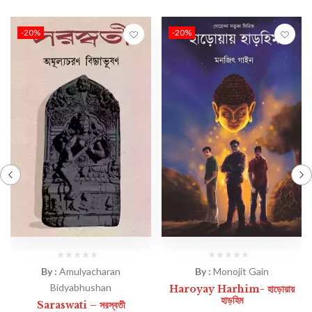
-20%
-20%
By :
Amulyacharan
By :
Monojit Gain
Bidyabhushan
Haroyay Harhim- হাড়োয়ায়
হাড়হিম
Saraswati – সরস্বতী