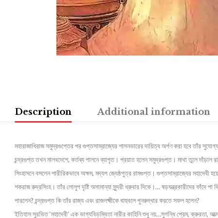
Description
Additional information
মহারাজাধিরাজ সমুদ্রগুপ্তের পর গুপ্তসাম্রাজ্যের শাসনভারের দায়িত্ব অর্পণ করা হবে তাঁর সুযোগ্
চন্দ্রগুপ্ত তখন মালবদেশে, কর্তব্য পালনে ব্যাপৃত। প্রয়াত হলেন সমুদ্রগুপ্ত। মাথা তুলে দাঁ
সিংহাসনে বসলেন শারীরিকভাবে অক্ষম, মদ্যপ জ্যেষ্ঠপুত্র রামগুপ্ত। গুপ্তসাম্রাজ্যের মহাদেবী হয়ে
শকরাজ রুদ্রসিংহ। তাঁর লোলুপ দৃষ্টি অসামান্যা সুন্দরী ধ্রুবার দিকে।… ষড়যন্ত্রকারীদের ফাঁদে 
পারলেন? চন্দ্রগুপ্ত কি তাঁর রাজ্য এবং রাজলক্ষ্মীকে বাহুবলে পুনরুদ্ধার করতে সফল হলেন?
ইতিহাস সুরভিত ‘মহাদেবী’ এক ভাগ্যবিড়ম্বিতা নারীর কাহিনি শুধু নয়…সুগন্ধি প্রেম, ক্রুরতা, আত্