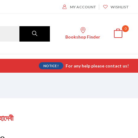
MY ACCOUNT
WISHLIST
0
Bookshop Finder
For any help please contact us!
NOTICE !
দেবী