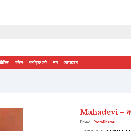
 রিলিজ
কমিক্স
কমপ্লিট সেট
শপ
যোগাযোগ
Mahadevi – মহা
Brand :
PatraBharati