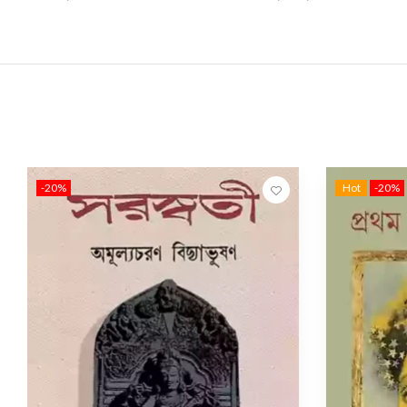
-20%
Hot
-20%