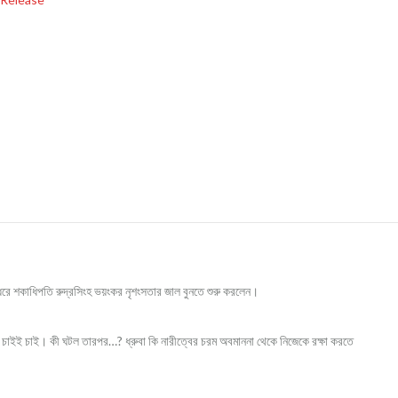
াত ধরে শকাধিপতি রুদ্রসিংহ ভয়ংকর নৃশংসতার জাল বুনতে শুরু করলেন।
কে তাঁর চাইই চাই। কী ঘটল তারপর…? ধ্রুবা কি নারীত্বের চরম অবমাননা থেকে নিজেকে রক্ষা করতে