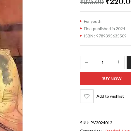
₹
220.
₹
275.00
For youth
First published in 2024
ISBN : 9789395635509
BUY NOW
Add to wishlist
SKU:
PV2024012
Categories:
Historical
,
New 