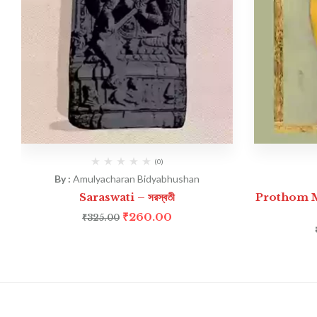
(0)
By :
Amulyacharan Bidyabhushan
Saraswati – সরস্বতী
Prothom Mu
₹
260.00
₹
325.00