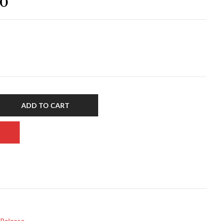
00
ADD TO CART
Release