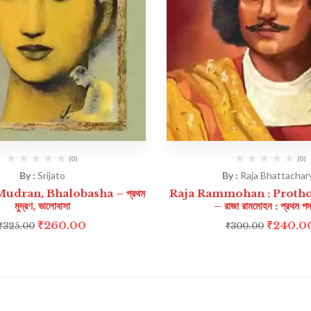
(0)
(0)
By :
Srijato
By :
Raja Bhattachar
dran, Bhalobasha – প্রথম
Raja Rammohan : Proth
মুদ্রণ, ভালোবাসা
– রাজা রামমোহন : প্রথম প
₹
260.00
₹
240.0
₹
325.00
₹
300.00