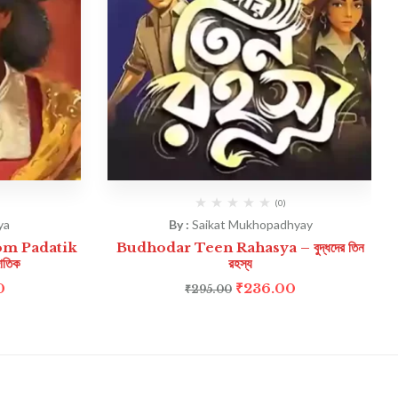
(0)
ya
By :
Saikat Mukhopadhyay
om Padatik
Budhodar Teen Rahasya – বুদ্ধদের তিন
দাতিক
রহস্য
0
₹
236.00
₹
295.00