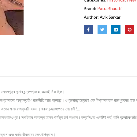
Brand:
PatraBharati
Author:
Avik Sarkar
য মধ্যমপুত্র কুমার চন্দ্রগুপ্তকে, এমনই ঠিক ছিল।
ড়াল রাজপ্রাসাদের অভ্যন্তরীণ রাজনীতি আর ষড়যন্ত্র। গুপ্তসাম্রাজ্যেরই এক বিশ্বাসঘাতক রাজপুরুষের হ
 এলেন মালবরাজকুমারী ধ্রুবা। ধ্রুবা চন্দ্রগুপ্তের প্রেয়সী!…
পা দিলেন রামগুপ্ত। সপরিবার অবরুদ্ধ হলেন পার্বত্য দুর্গ অঞ্চলে। রুদ্রসিংহর একটিই শর্ত, রানি ধ্রুবা
মত্যাগ এবং দুর্জয় বীরত্বের মহৎ উপন্যাস।