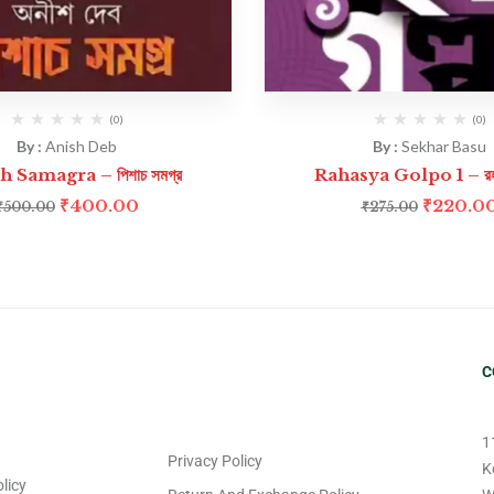
(0)
(0)
By :
Anish Deb
By :
Sekhar Basu
h Samagra – পিশাচ সমগ্র
Rahasya Golpo 1 – রহস্য
₹
400.00
₹
220.0
₹
500.00
₹
275.00
C
1
Privacy Policy
K
licy