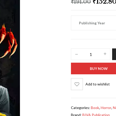
₹
152.8
₹
191.00
Publishing Year
BUY NOW
Add to wishlist
Categories:
Book
,
Horror
,
N
Brand:
BIVA Publication