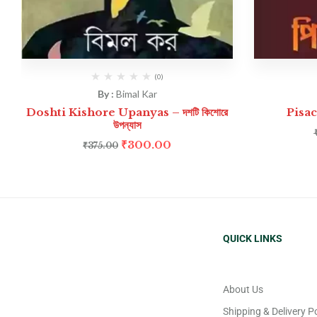
(0)
By :
Bimal Kar
Doshti Kishore Upanyas – দশটি কিশোরে
Pisac
উপন্যাস
₹
300.00
₹
375.00
QUICK LINKS
About Us
Shipping & Delivery Po