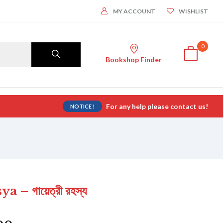
MY ACCOUNT
WISHLIST
0
Bookshop Finder
For any help please contact us!
NOTICE !
– গায়েত্রী রহস্য