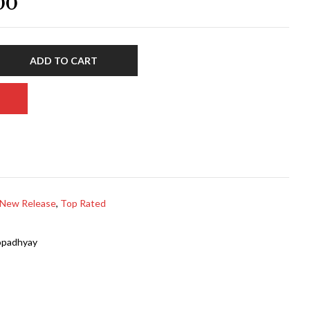
00
ADD TO CART
New Release
,
Top Rated
opadhyay