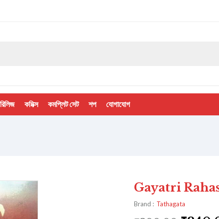
 রিলিজ
কমিক্স
কমপ্লিট সেট
শপ
যোগাযোগ
Gayatri Rahasya 
Brand :
Tathagata