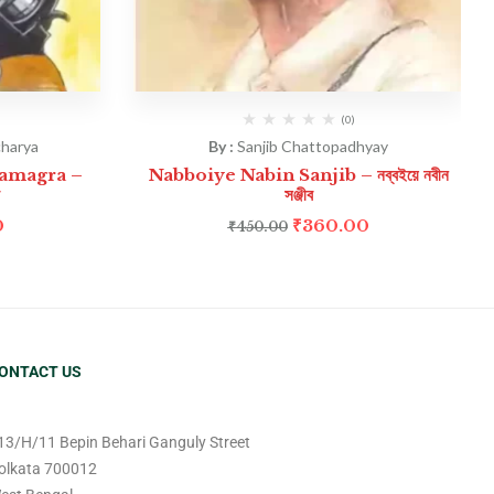
(0)
harya
By :
Sanjib Chattopadhyay
amagra –
Nabboiye Nabin Sanjib – নব্বইয়ে নবীন
সঞ্জীব
0
₹
360.00
₹
450.00
ONTACT US
13/H/11 Bepin Behari Ganguly Street
olkata 700012