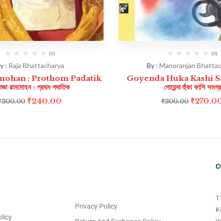
(0)
(0)
y :
Raja Bhattacharya
By :
Manoranjan Bhattac
ohan : Prothom Padatik
Goyenda Huka Kashi S
াজা রামমোহন : প্রথম পদাতিক
গোয়েন্দা হুঁকা কাশি সমগ্র
₹
240.00
₹
270.0
₹
300.00
₹
300.00
C
1
Privacy Policy
K
licy