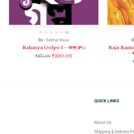
(0)
By :
Sekhar Basu
B
Rahasya Golpo 1 – রহস্য গল্প ১
Raja Ramm
– র
₹
220.00
₹
275.00
QUICK LINKS
About Us
Shipping & Delivery Po