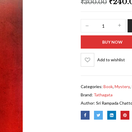
₹
240.
₹
300.00
BUY NOW
Add to wishlist
Categories:
Book
,
Mystery
,
Brand:
Tathagata
Author:
Sri Rampada Chatt