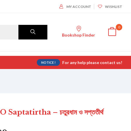
MY ACCOUNT
WISHLIST
0
Bookshop Finder
For any help please contact us!
NOTICE !
ptatirtha – চতুরধাম ও সপ্ততীর্থ