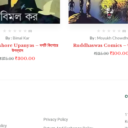
(0)
(0)
By :
Bimal Kar
By :
Moyukh Chowdh
hore Upanyas – দশটি কিশোরে
Ruddhaswas Comics – রুদ্ধশ
উপন্যাস
₹
100.0
₹
125.00
₹
300.00
₹
375.00
C
1
Privacy Policy
K
licy