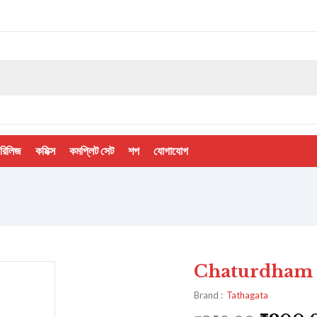
 রিলিজ
কমিক্স
কমপ্লিট সেট
শপ
যোগাযোগ
Chaturdham O Sa
Brand :
Tathagata