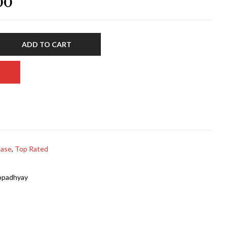
00
ADD TO CART
ease
,
Top Rated
opadhyay