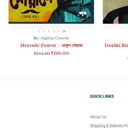
(0)
By :
Agatha Christie
Hercule Poirot – এরকুল পোয়ারো
Doshti Kis
₹
196.00
₹
244.00
QUICK LINKS
About Us
Shipping & Delivery Po