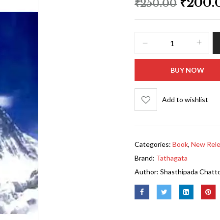
₹
200.
₹
250.00
BUY NOW
Add to wishlist
Categories:
Book
,
New Rel
Brand:
Tathagata
Author:
Shasthipada Chatt