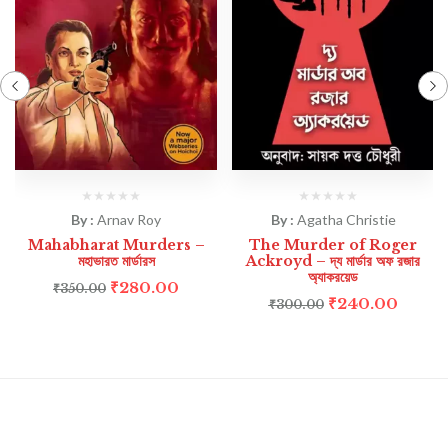
By :
Arnav Roy
By :
Agatha Christie
Mahabharat Murders –
The Murder of Roger
মহাভারত মার্ডারস
Ackroyd – দ্য মার্ডার অফ রজার
অ্যাকরয়েড
₹
280.00
₹
350.00
₹
240.00
₹
300.00