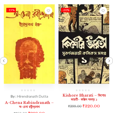
-15%
-20%
Kishore Bharati – কিশোর
By :
Hirendranath Dutta
ভারতী- কমিক্স সমগ্র ১
A-Chena Rabindranath –
₹
320.00
অ-চেনা রবীন্দ্রনাথ
₹
399.00