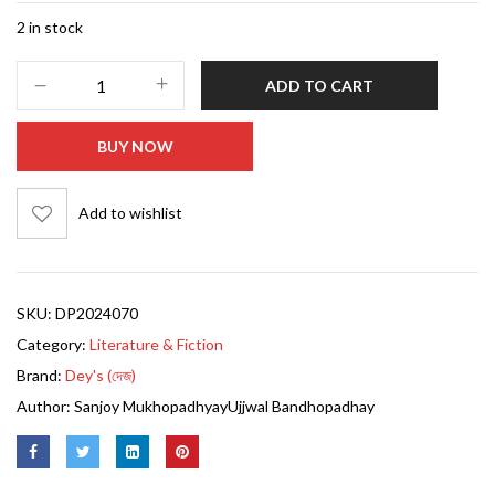
2 in stock
ADD TO CART
BUY NOW
Add to wishlist
SKU:
DP2024070
Category:
Literature & Fiction
Brand:
Dey's (দেজ)
Author:
Sanjoy Mukhopadhyay
Ujjwal Bandhopadhay