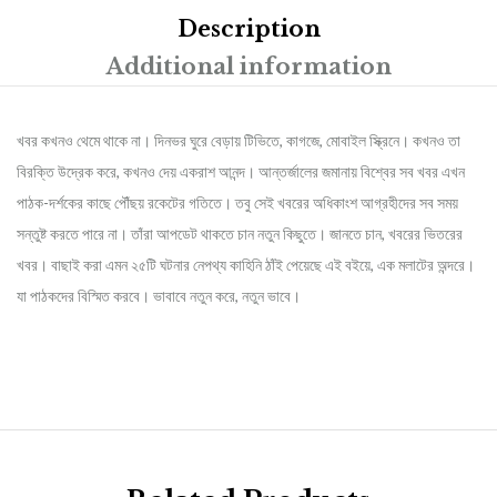
Description
Additional information
খবর কখনও থেমে থাকে না। দিনভর ঘুরে বেড়ায় টিভিতে, কাগজে, মোবাইল স্ক্রিনে। কখনও তা
বিরক্তি উদ্রেক করে, কখনও দেয় একরাশ আনন্দ। আন্তর্জালের জমানায় বিশ্বের সব খবর এখন
পাঠক-দর্শকের কাছে পৌঁছয় রকেটের গতিতে। তবু সেই খবরের অধিকাংশ আগ্রহীদের সব সময়
সন্তুষ্ট করতে পারে না। তাঁরা আপডেট থাকতে চান নতুন কিছুতে। জানতে চান, খবরের ভিতরের
খবর। বাছাই করা এমন ২৫টি ঘটনার নেপথ্য কাহিনি ঠাঁই পেয়েছে এই বইয়ে, এক মলাটের অন্দরে।
যা পাঠকদের বিস্মিত করবে। ভাবাবে নতুন করে, নতুন ভাবে।