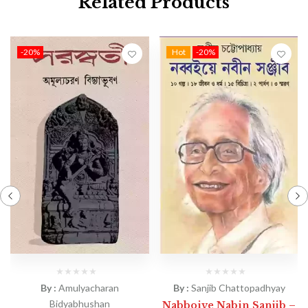
Related Products
-20%
Hot
-20%
By :
Amulyacharan
By :
Sanjib Chattopadhyay
Bidyabhushan
Nabboiye Nabin Sanjib –