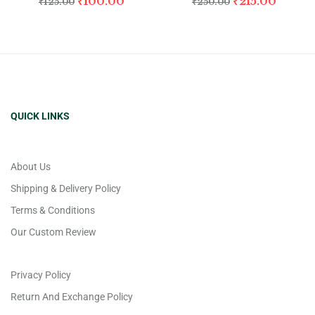
₹
100.00
₹
215.00
₹
125.00
₹
250.00
QUICK LINKS
About Us
Shipping & Delivery Policy
Terms & Conditions
Our Custom Review
Privacy Policy
Return And Exchange Policy