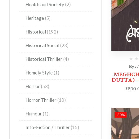
Health and Society
(2)
Heritage
(5)
Historical
(192)
Historical Social
(23)
Historical Thriller
(4)
By :
Homely Style
(1)
MEGHCHH
DUTTA ) – মে
Horror
(53)
₹
200.
Horror Thriller
(10)
Humour
(1)
-20%
Info-Fiction / Thriller
(15)