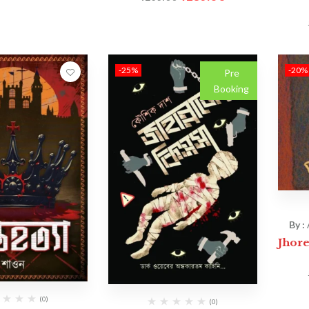
-25%
-20%
Pre
Booking
By :
Jhor
(0)
(0)