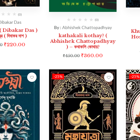
(0)
(0)
Dibakar Das
By :
Abhishek Chattopadhyay
( Dibakar Das )
Khu
kathakali kothay? (
্র ( দিবাকর দাশ )
Hoss
Abhishek Chattopadhyay
₹
220.00
00
) – কথাকলি কোথায়?
₹
360.00
₹
450.00
-25%
-25%