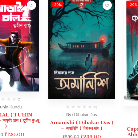
-20%
-20%
(0)
uhin Kundu
(0)
HAL ( TUHIN
By :
Dibakar Das
ই চাল ( তুহীন কুণ্ডু
Amanishi ( Dibakar Das )
)
– অমানিশি ( দিবাকর দাস )
Caps
₹
120.00
Abhi
00
₹
239.00
₹
299.00