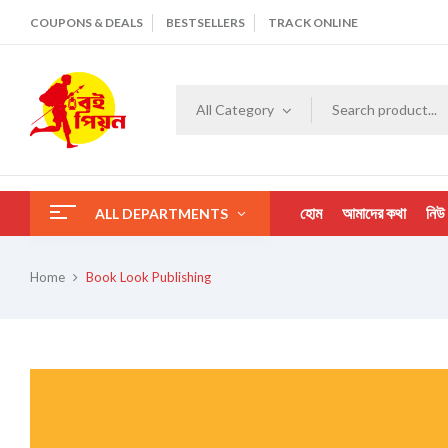
COUPONS & DEALS
BESTSELLERS
TRACK ONLINE
All Category
হোম
আমাদের কথা
নিউ
ALL DEPARTMENTS
Home
Book Look Publishing