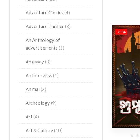
Adventure Comics
(4)
Adventure Thriller
(8)
-20%
An Anthology of
advertisements
(1)
An essay
(3)
An Interview
(1)
Animal
(2)
Archeology
(9)
Art
(4)
Art & Culture
(10)