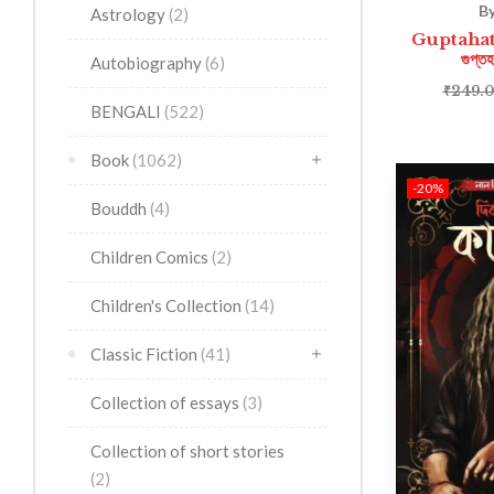
By
Astrology
(2)
Guptahat
গুপ্ত
Autobiography
(6)
₹
249.
BENGALI
(522)
Book
(1062)
-20%
Bouddh
(4)
Children Comics
(2)
Children's Collection
(14)
Classic Fiction
(41)
Collection of essays
(3)
Collection of short stories
(2)