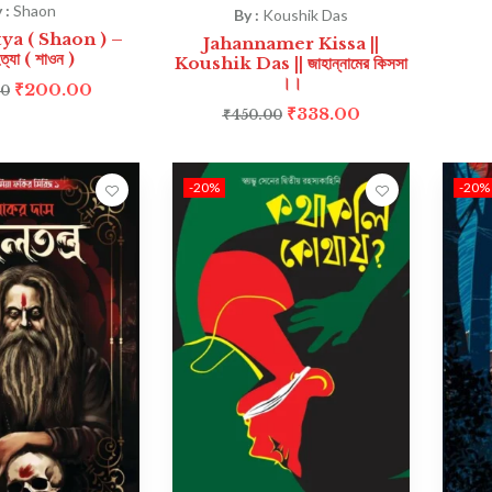
 :
Shaon
By :
Koushik Das
ya ( Shaon ) –
Jahannamer Kissa ||
হত্যা ( শাওন )
Koushik Das || জাহান্নামের কিসসা
।।
₹
200.00
00
₹
338.00
₹
450.00
-20%
-20%