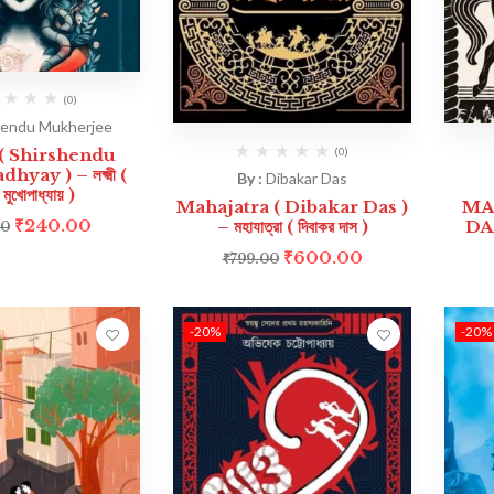
(0)
hendu Mukherjee
( Shirshendu
(0)
ay ) – লক্ষ্মী (
By :
Dibakar Das
্দু মুখোপাধ্যায় )
Mahajatra ( Dibakar Das )
MA
₹
240.00
– মহাযাত্রা ( দিবাকর দাস )
DAS 
00
₹
600.00
₹
799.00
-20%
-20%