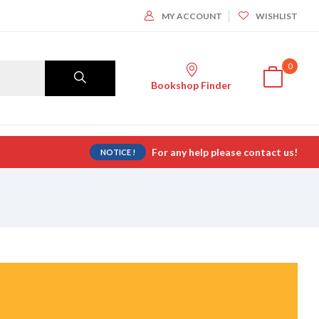
MY ACCOUNT
WISHLIST
0
Bookshop Finder
For any help please contact us!
NOTICE !