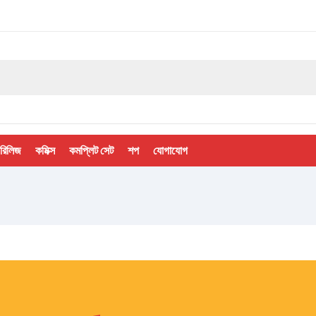
 রিলিজ
কমিক্স
কমপ্লিট সেট
শপ
যোগাযোগ