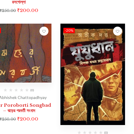
রসগোল্লা
₹
200.00
₹
250.00
-20%
(0)
Abhishek Chattopadhyay
er Poroborti Songbad
– ঝড়ের পরবর্তী সংবাদ
₹
200.00
₹
250.00
(0)