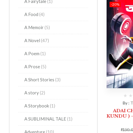
A Fairytale
(1)
-20%
A Food
(4)
A Memoir
(5)
A Novel
(47)
A Poem
(1)
A Prose
(5)
A Short Stories
(3)
A story
(2)
By :
T
A Storybook
(1)
ADAI C
KUNDU ) – আড়া
A SUBLIMINAL TALE
(1)
₹
150.
Adventure
(10)