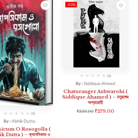
-20%
(0)
By :
Siddique Ahmed
Chaturanger Ashwarohi (
Siddique Ahamed ) – চতুরঙ্গের
অশ্বারোহী
₹
279.00
₹
349.00
(0)
By :
Abhik Dutta
icum O Rosogolla (
k Dutta ) – ক্যাপসিকাম ও