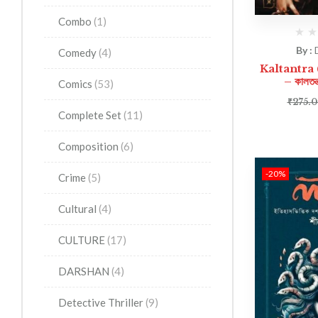
Combo
(1)
By :
Comedy
(4)
Kaltantra 
– কালতন্ত
Comics
(53)
₹
275.
Complete Set
(11)
Composition
(6)
-20%
Crime
(5)
Cultural
(4)
CULTURE
(17)
DARSHAN
(4)
Detective Thriller
(9)