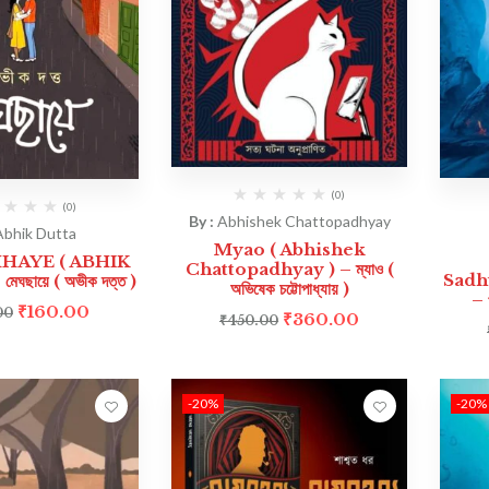
(0)
(0)
By :
Abhishek Chattopadhyay
Abhik Dutta
Myao ( Abhishek
AYE ( ABHIK
Chattopadhyay ) – ম্যাও (
Sadh
ঘছায়ে ( অভীক দত্ত )
অভিষেক চট্টোপাধ্যায় )
– প
₹
160.00
00
₹
360.00
₹
450.00
-20%
-20%