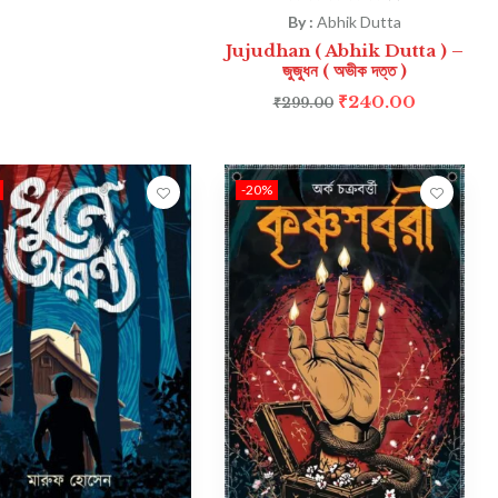
By :
Abhik Dutta
Jujudhan ( Abhik Dutta ) –
জুজুধন ( অভীক দত্ত )
₹
240.00
₹
299.00
-20%