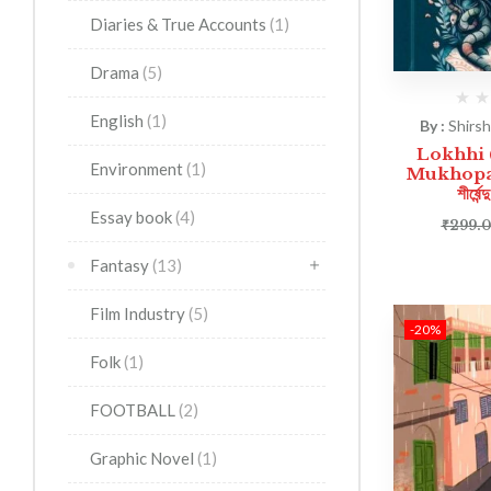
Diaries & True Accounts
(1)
Drama
(5)
English
(1)
By :
Shirs
Lokhhi 
Environment
(1)
Mukhopadhy
শীর্ষেন
Essay book
(4)
₹
299.
Fantasy
(13)
Film Industry
(5)
-20%
Folk
(1)
FOOTBALL
(2)
Graphic Novel
(1)