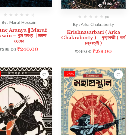
(0)
(0)
By :
Maruf Hossain
By :
Arka Chakraborty
ne Aranya || Maruf
Krishnasarbari ( Arka
ain – খুনে অরণ্য || মারুফ
Chakraborty ) – কৃষ্ণশর্বরী ( অর্ক
হোসেন
চক্রবর্ত্তী )
₹
240.00
₹
299.00
₹
279.00
₹
349.00
-25%