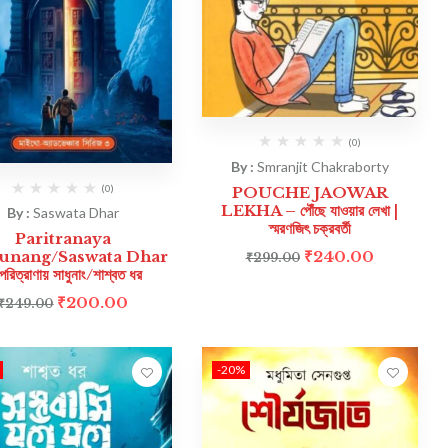
(0)
By :
Smranjit Chakraborty
(0)
POUCHE JAOWAR
LEKHA – পৌঁছে যাওয়ার লেখা |
By :
Saswata Dhar
স্মরণজিৎ চক্রবর্তী
Paritranaya
₹
240.00
unang/Saswata Dhar
₹
299.00
রিত্রাণায় সাধুনাং/শাশ্বত ধর
₹
200.00
₹
249.00
-20%